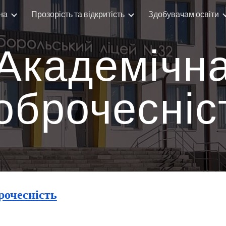
на
Прозорість та відкритість
Здобувачам освіти
ip to main content
Skip to navigat
Академічн
оброчесніс
рочесність