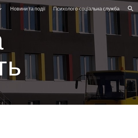
Новини та події
Психолого-соціальна служба
ion
а
ть