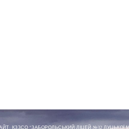
АЙТ КЗЗСО "
ЗАБОРОЛЬСЬК
ИЙ
ЛІЦЕ
Й
№
ЛУЦЬКОЇ М
32